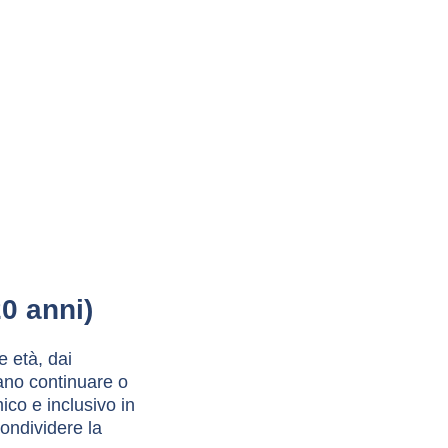
0 anni)
e età, dai 
ano continuare o 
co e inclusivo in 
condividere la 