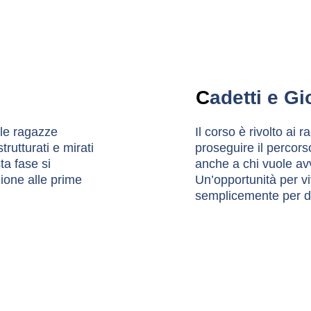
C
adetti e Gi
 le ragazze 
Il corso è rivolto ai
trutturati e mirati 
proseguire il percorso
ta fase si 
anche a chi vuole avv
ione alle prime 
Un’opportunità per vi
semplicemente per d