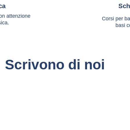
ca
Sch
on attenzione 
Corsi per ba
sica.
basi c
Scrivono di noi