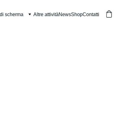
 di scherma
Altre attività
News
Shop
Contatti
rma
TA