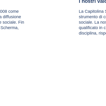
I nostri val
2008 come 
La Capitolina
a diffusione 
strumento di c
 sociale. Fin 
sociale. La no
na Scherma, 
qualificato in
 
disciplina, ri