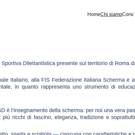
Home
Chi siamo
Corsi
ortiva Dilettantistica presente sul territorio di Roma d
ale Italiano, alla FIS Federazione Italiana Scherma e a
tale, in quanto rappresenta uno strumento di educazio
ASD è l’insegnamento della scherma: per noi una vera pa
più ricchi di fascino, eleganza, tradizione e soprattutt
retto, spada e sciabola — ciascuna con caratteristiche e 