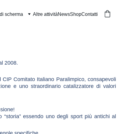
 di scherma
Altre attività
News
Shop
Contatti
al 2008.
l CIP Comitato Italiano Paralimpico, consapevoli
ne e uno straordinario catalizzatore di valori
ssione!
o “storia” essendo uno degli sport più antichi al
regole specifiche.